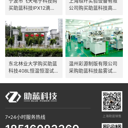
宁波市飞天电子科技购
上海琅玕实验设备有限
买助蓝科技IPX12滴水
公司购买助蓝科技高低
试验装置
温交变试验箱
东北林业大学购买助蓝
温州彩源制版有限公司
科技408L恒温恒湿试验
采购助蓝科技盐雾试验
箱
箱
上海助蓝销售
7*24小时服务热线