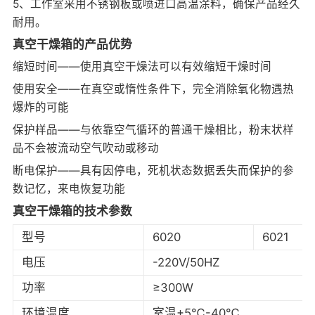
5、工作室采用不锈钢板或喷进口高温涂料，确保产品经久
耐用。
真空干燥箱的产品优势
缩短时间——使用真空干燥法可以有效缩短干燥时间
使用安全——在真空或惰性条件下，完全消除氧化物遇热
爆炸的可能
保护样品——与依靠空气循环的普通干燥相比，粉末状样
品不会被流动空气吹动或移动
断电保护——具有因停电，死机状态数据丢失而保护的参
数记忆，来电恢复功能
真空干燥箱的技术参数
型号
6020
6021
电压
-220V/50HZ
功率
≥300W
环境温度
室温+5℃-40℃