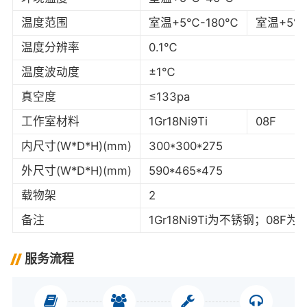
温度范围
室温+5℃-180℃
室温+5℃
温度分辨率
0.1℃
温度波动度
±1℃
真空度
≤133pa
工作室材料
1Gr18Ni9Ti
08F
内尺寸(W*D*H)(mm)
300*300*275
外尺寸(W*D*H)(mm)
590*465*475
载物架
2
备注
1Gr18Ni9Ti为不锈钢；08F
服务流程