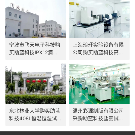
宁波市飞天电子科技购
上海琅玕实验设备有限
买助蓝科技IPX12滴水
公司购买助蓝科技高低
试验装置
温交变试验箱
东北林业大学购买助蓝
温州彩源制版有限公司
科技408L恒温恒湿试验
采购助蓝科技盐雾试验
箱
箱