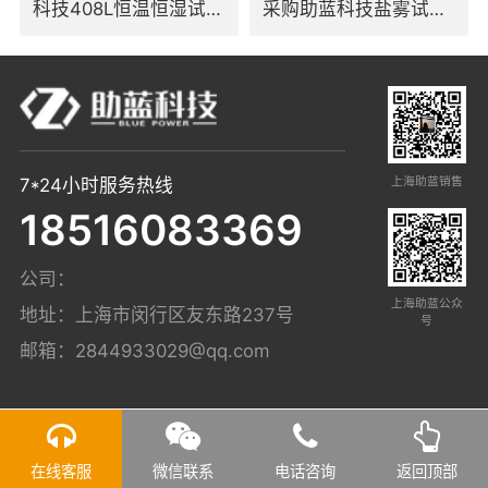
科技408L恒温恒湿试验
采购助蓝科技盐雾试验
箱
箱
上海助蓝销售
7*24小时服务热线
18516083369
公司：
上海助蓝公众
地址：上海市闵行区友东路237号
号
邮箱：
2844933029@qq.com
在线客服
微信联系
电话咨询
返回顶部