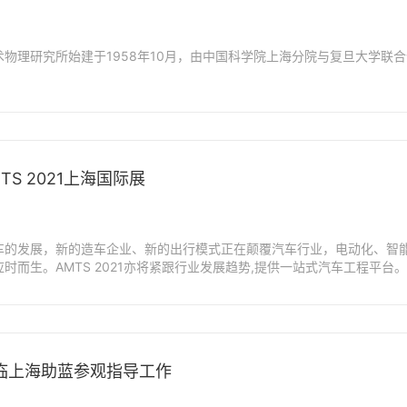
物理研究所始建于1958年10月，由中国科学院上海分院与复旦大学联合
S 2021上海国际展
车的发展，新的造车企业、新的出行模式正在颠覆汽车行业，电动化、智
时而生。AMTS 2021亦将紧跟行业发展趋势,提供一站式汽车工程平台。
将更加关注未来汽车开发板块——聚焦智能网联、车身轻质结构、AR/VR、
新科技。
临上海助蓝参观指导工作