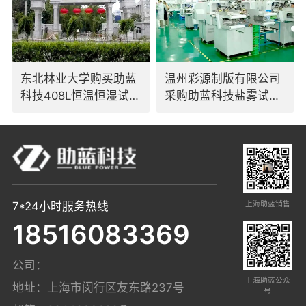
东北林业大学购买助蓝
温州彩源制版有限公司
科技408L恒温恒湿试验
采购助蓝科技盐雾试验
箱
箱
上海助蓝销售
7*24小时服务热线
18516083369
公司：
上海助蓝公众
地址：上海市闵行区友东路237号
号