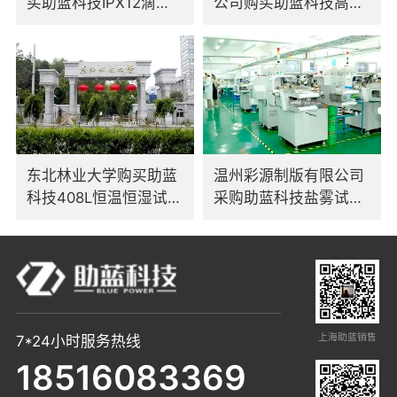
买助蓝科技IPX12滴水
公司购买助蓝科技高低
试验装置
温交变试验箱
东北林业大学购买助蓝
温州彩源制版有限公司
科技408L恒温恒湿试验
采购助蓝科技盐雾试验
箱
箱
上海助蓝销售
7*24小时服务热线
18516083369