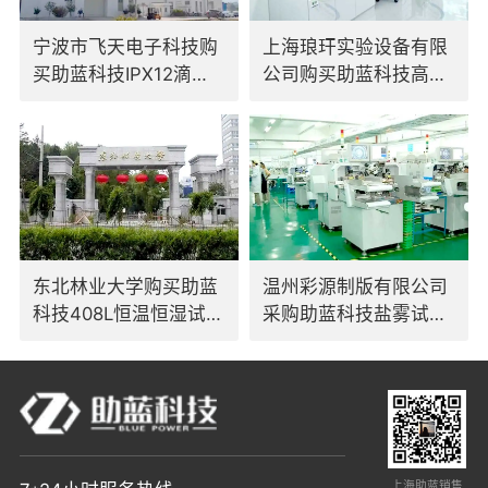
宁波市飞天电子科技购
上海琅玕实验设备有限
买助蓝科技IPX12滴水
公司购买助蓝科技高低
试验装置
温交变试验箱
东北林业大学购买助蓝
温州彩源制版有限公司
科技408L恒温恒湿试验
采购助蓝科技盐雾试验
箱
箱
上海助蓝销售