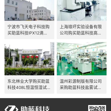
宁波市飞天电子科技购
上海琅玕实验设备有限
买助蓝科技IPX12滴水
公司购买助蓝科技高低
试验装置
温交变试验箱
东北林业大学购买助蓝
温州彩源制版有限公司
科技408L恒温恒湿试验
采购助蓝科技盐雾试验
箱
箱