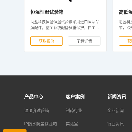
恒温恒湿试验箱
高低
助蓝科技恒温恒湿试验箱采用进口国际品
助蓝科
牌配件，整个系统配备多重保护，自主研
节，欧
发的智能控制系统，用户界面可让您随时
主研发
随地对测试进行编程、控制和监控一甚至
速处理
获取报价
了解详情
获
可以在平板电脑或智能手机上进行，特别
用。不
适合用户在产品材料生产、运输、储存和
年，业
使用过程的各种温度变化的试验需求。
产品中心
客户案例
新闻资讯
温湿度试验箱
制药行业
企业新闻
IP防水防尘试验箱
实验室
行业资讯