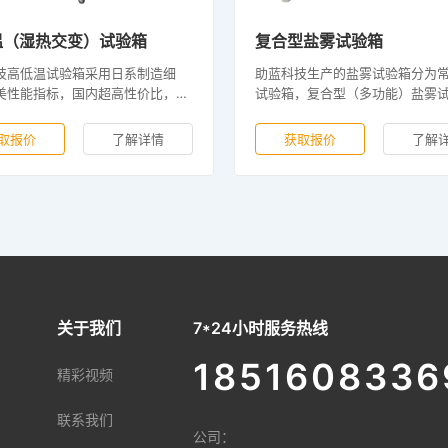
温（湿热交变）试验箱
复合型盐雾试验箱
技高低温试验箱采用日系制造细
助蓝科技生产的盐雾试验箱分为
美性能指标，国内超高性价比，自
试验箱，复合型（多功能）盐雾
控制系统，具有制冷PID控制和高
可根据需求进行选择。公司继续
能力，控制小制冷量，节省耗电作
创新，成功开发多款型号盐雾腐
取报价
了解详情
获取报价
了解
断创新研发，专注试验设备20余
箱。设备功能更齐全，操作更简便
界公认的“技术派”。
好的满足客户的需要，建厂至今
布200多个城市，期待您的加入！
关于我们
7*24小时服务热线
1851608336
精彩视频
联系我们
公司：