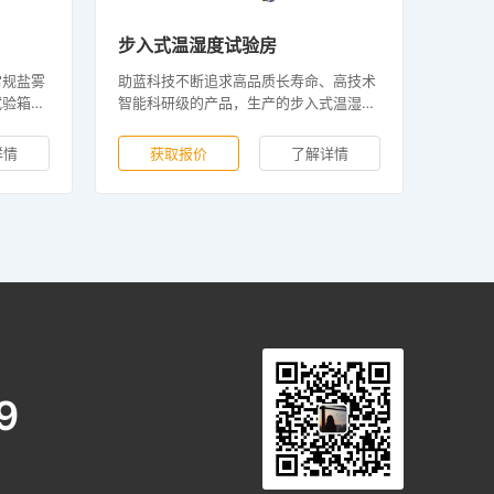
步入式温湿度试验房
常规盐雾
助蓝科技不断追求高品质长寿命、高技术
试验箱，
智能科研级的产品，生产的步入式温湿度
坚持研发
试验箱，性能稳定无忧，20年核心研发技
蚀试验
术，均严格按照国际ISO标准体系生产，
详情
获取报价
了解详情
 ，能更
确保每一台步入式温湿度试验箱高品质交
，客户遍
付。
9