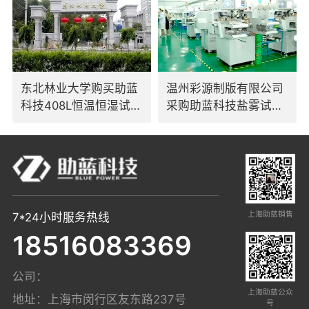
东北林业大学购买助蓝
温州彩源制版有限公司
科技408L恒温恒湿试验
采购助蓝科技盐雾试验
箱
箱
上海助蓝销售
7*24小时服务热线
18516083369
公司：
上海助蓝公众
地址：上海市闵行区友东路237号
号