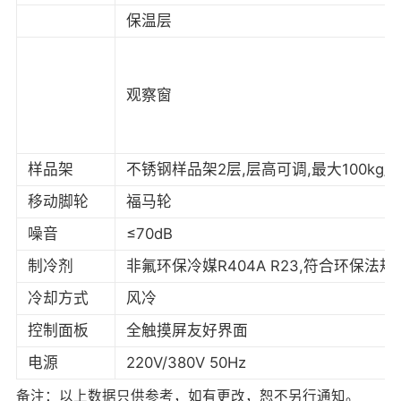
保温层
观察窗
样品架
不锈钢样品架2层,层高可调,最大100kg/
移动脚轮
福马轮
噪音
≤70dB
制冷剂
非氟环保冷媒R404A R23,符合环保法规
冷却方式
风冷
控制面板
全触摸屏友好界面
电源
220V/380V 50Hz
备注：以上数据只供参考，如有更改，恕不另行通知。