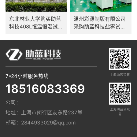
东北林业大学购买助蓝
温州彩源制版有限公司
科技408L恒温恒湿试验
采购助蓝科技盐雾试验
箱
箱
上海助蓝销售
7*24小时服务热线
18516083369
公司：
上海助蓝公众
地址：上海市闵行区友东路237号
号
邮箱：
2844933029@qq.com