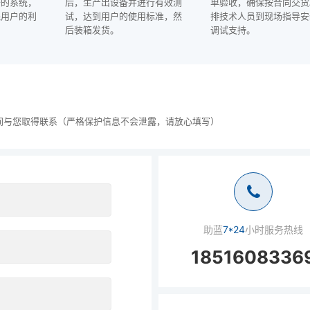
备的系统，
后，生产出设备并进行有效测
单验收，确保按合同交货
保用户的利
试，达到用户的使用标准，然
排技术人员到现场指导安
后装箱发货。
调试支持。
间与您取得联系（严格保护信息不会泄露，请放心填写）
助蓝
7*24
小时服务热线
1851608336