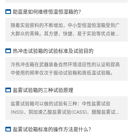
助蓝是如何维修恒温恒湿箱的？
随着实验原料的不断增加，中小型恒温恒湿箱受到广
大群众的青睐。其方便、快捷、易于实验等优点被用
于各个领域的原材料实验，如橡胶和塑料制品、金属
材料、食品在各种自然环境下的特征抗压强度测试。
热冲击试验箱的试验标准及试验目的
但随着其应用时间的增加，恒温恒湿箱也会出现各种
冷热冲击箱在武器装备自然环境适应性的认证和提高
常见故障。遇到常见故障，要立即寻找常见故障发生
中使用的频率仅次于振动试验箱和高低温试验箱。
的区域，“对症治疗”不能
盐雾试验箱的三种试验原理
盐雾试验箱可以做的试验有三种：中性盐雾试验
(NSS)、铜加速乙酸盐雾试验(CASS)、醋酸盐雾试验
(ASS试验)。不同的试验不光是试验所需溶液不一
样，就连箱体的设计与结构可能也有所不同。
盐雾试验箱标准的操作方法是什么？