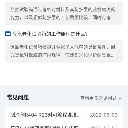
盐雾试验箱通过考核对材料及其防护层的盐雾腐蚀的
能力，以及相似防护层的工艺质量比较，同时可考核
样品抗盐雾腐蚀的能力，适用于零部件、电子元件、
金属材料的防护层以及工业产品的盐雾腐蚀试验。
臭氧老化试验箱的工作原理是什么？
臭氧老化试验箱模拟并强化了大气中的臭氧条件，研
究臭氧对橡胶的作用规律，快速识别和评价耐臭氧老
化橡胶的性能和抗臭氧保护效果的方法，进而采取有
效的抗老化措施，提高橡胶制品的使用寿命。
常见问题
查看更多常见问题
制冷剂R404 R23对可编程温湿度试验箱制冷系统的重要性
2022-06-03