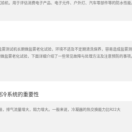
境试验机，用于评估消费电子产品、电子元件、户外灯、汽车零部件等的防水性能
盐雾测试机长期做盐雾老化试验，环境不适及不定期清洗保养，容易造成盐雾
做盐雾老化试验，下面详细介绍了一些常见故障与处理方法及注意预防的事项。
箱制冷系统的重要性
的1.5倍，排气流量增大，阻力增大。一般来说，冷凝器的热交换能力比R22大