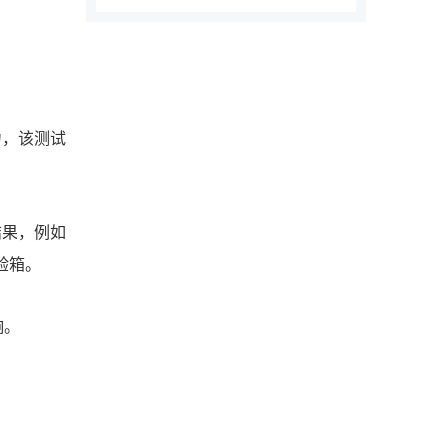
力，该测试
结果，例如
验箱。
响。