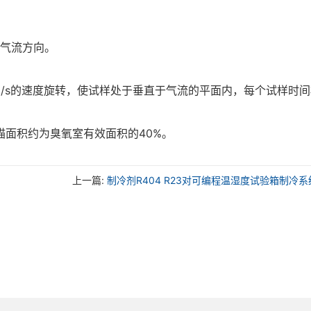
于气流方向。
5)mm/s的速度旋转，使试样处于垂直于气流的平面内，每个试样时
的扫描面积约为臭氧室有效面积的40%。
上一篇:
制冷剂R404 R23对可编程温湿度试验箱制冷