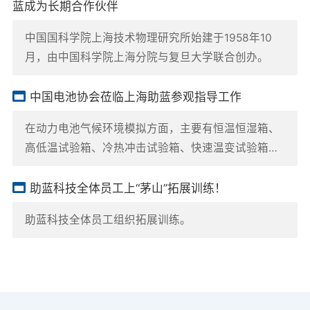
蓝成为长期合作伙伴
中国国科学院上海技术物理研究所始建于1958年10
月，由中国科学院上海分院与复旦大学联合创办。
中国电池协会莅临上海助蓝参观指导工作
在动力电池气候环境模拟方面，主要有恒温恒湿箱、
高低温试验箱、冷热冲击试验箱、快速温变试验箱、
盐雾试验箱、复合盐雾试验箱、淋雨试验箱、沙尘试
验箱、臭氧老化试验箱、氙灯老化试验箱、步入式试
助蓝科技全体员工上“茅山”拓展训练！
验箱等产品等。
助蓝科技全体员工组织拓展训练。