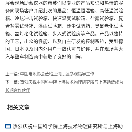
展会现场助蓝仪器的精英们以专业的产品知识和热情的服
务向现场客户介绍此次的展品：
恒温恒湿箱
、
高低温试验
箱
、
冷热冲击试验箱
、
快速温变试验箱
、
盐雾试验箱
、复
合盐雾试验箱、淋雨试验箱、
沙尘试验箱
、
臭氧老化试验
箱
、
氙灯老化试验箱
、
步入式试验房
等产品。产品以独特
的工艺，出众的性能、以及自主研发的控制系统，受到德
国、日本以及国内外用户一致认可与好评，并在现场各大
汽车整车制造商中获取了良好的口碑。
上一篇:
中国电池协会莅临上海助蓝参观指导工作
下一篇:
热烈庆祝中国科学院上海技术物理研究所与上海助蓝成为
长期合作伙伴
相关文章
热烈庆祝中国科学院上海技术物理研究所与上海助